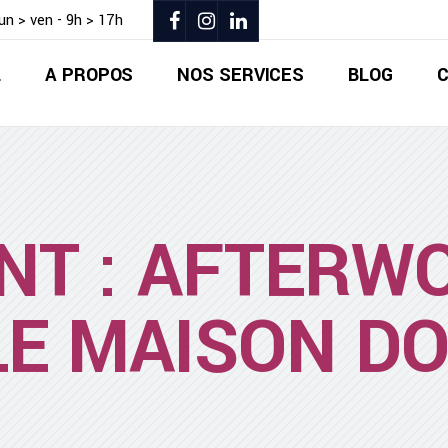
lun > ven - 9h > 17h
L
A PROPOS
NOS SERVICES
BLOG
NT : AFTERW
LE MAISON D