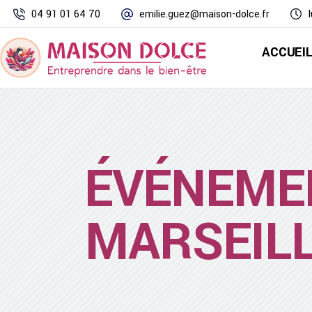
04 91 01 64 70
emilie.guez@maison-dolce.fr
ACCUEI
ÉVÉNEME
MARSEIL