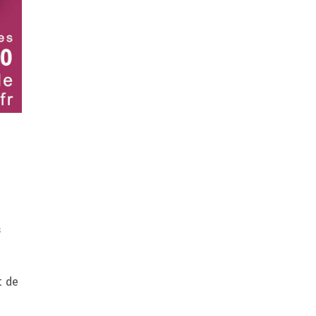
s
t de