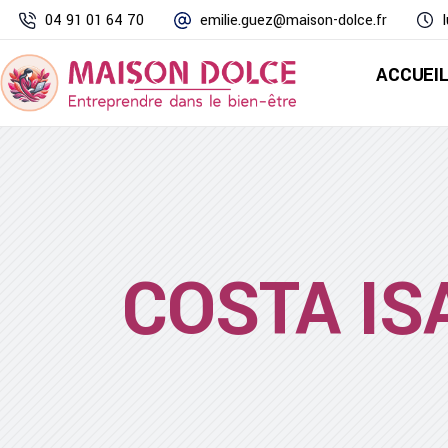
04 91 01 64 70
emilie.guez@maison-dolce.fr
ACCUEI
COSTA IS