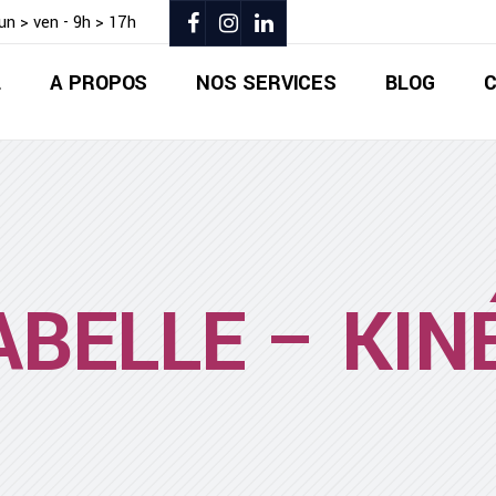
lun > ven - 9h > 17h
L
A PROPOS
NOS SERVICES
BLOG
ABELLE – KIN